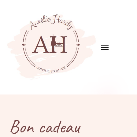
Aurélie Hardy
Conseil en image en Vendée et Loire-Atlantique
Bon cadeau